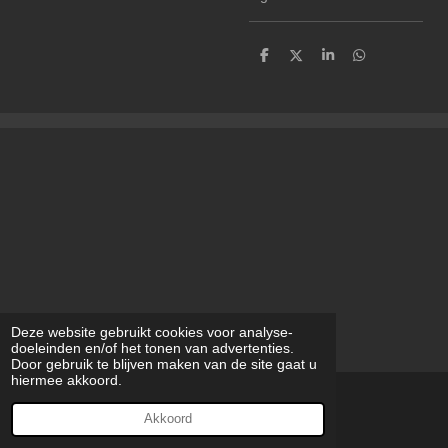
D
D
S
D
e
e
h
e
l
e
a
l
e
l
r
e
n
e
n
Deze website gebruikt cookies voor analyse-
doeleinden en/of het tonen van advertenties.
Door gebruik te blijven maken van de site gaat u
hiermee akkoord.
© 2023 - 2026 modilynart
Akkoord
Powered by
JouwWeb