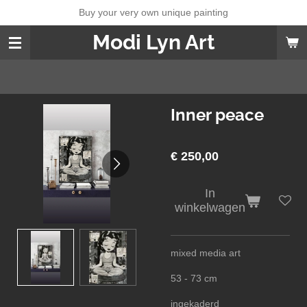
Buy your very own unique painting
Ga
direct
Modi Lyn Art
naar
de
hoofdinhoud
Inner peace
€ 250,00
In
winkelwagen
mixed media art
53 - 73 cm
ingekaderd