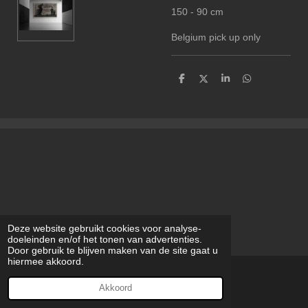
150 - 90 cm
Belgium pick up only
D
D
S
D
e
e
h
e
l
e
a
l
e
l
r
e
n
e
n
Deze website gebruikt cookies voor analyse-
doeleinden en/of het tonen van advertenties.
Door gebruik te blijven maken van de site gaat u
hiermee akkoord.
© 2023 - 2026 modilynart
Akkoord
Powered by
JouwWeb