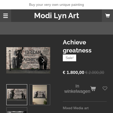
Buy your very own unique painting
Ga
direct
Modi Lyn Art
naar
de
hoofdinhoud
Achieve
greatness
Sale!
€ 1.800,00
€ 2.000,00
In
winkelwagen
Mixed Media art