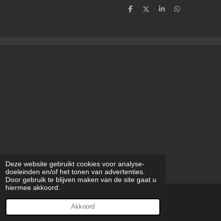
D
D
S
D
e
e
h
e
l
e
a
l
e
l
r
e
n
e
n
Deze website gebruikt cookies voor analyse-
doeleinden en/of het tonen van advertenties.
Door gebruik te blijven maken van de site gaat u
hiermee akkoord.
© 2023 - 2026 modilynart
Akkoord
Powered by
JouwWeb