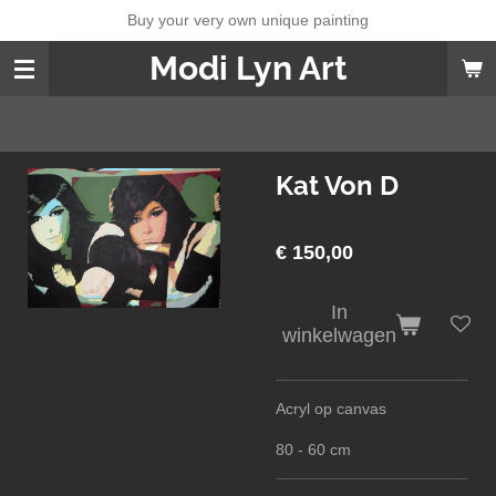
Buy your very own unique painting
Ga
direct
Modi Lyn Art
naar
de
hoofdinhoud
Kat Von D
€ 150,00
In
winkelwagen
Acryl op canvas
80 - 60 cm