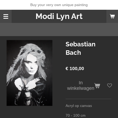
Buy your very own unique painting
Ga
direct
Modi Lyn Art
naar
de
hoofdinhoud
Sebastian
Bach
€ 100,00
In
winkelwagen
Acryl op canvas
70 - 100 cm