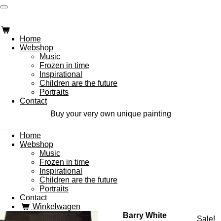
Ga
Modi Lyn Art
direct
naar
de
Home
hoofdinhoud
Webshop
Music
Frozen in time
Inspirational
Children are the future
Portraits
Contact
Buy your very own unique painting
Modi Lyn Art
Home
Webshop
Music
Frozen in time
Inspirational
Children are the future
Portraits
Contact
Winkelwagen
Barry White
Sale!