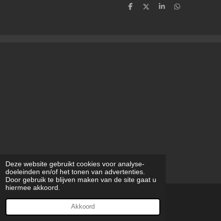
D
D
S
D
e
e
h
e
l
e
a
l
e
l
r
e
n
e
n
Deze website gebruikt cookies voor analyse-
doeleinden en/of het tonen van advertenties.
Door gebruik te blijven maken van de site gaat u
hiermee akkoord.
© 2023 - 2026 modilynart
Akkoord
Powered by
JouwWeb