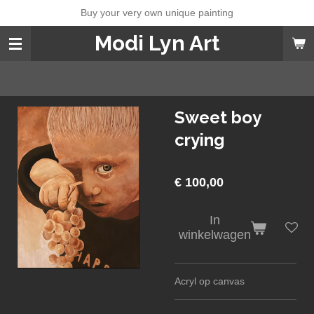
Buy your very own unique painting
Ga
direct
Modi Lyn Art
naar
de
hoofdinhoud
Sweet boy
crying
€ 100,00
In
winkelwagen
Acryl op canvas