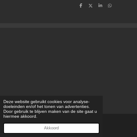
D
D
S
D
e
e
h
e
l
e
a
l
e
l
r
e
n
e
n
Deze website gebruikt cookies voor analyse-
doeleinden en/of het tonen van advertenties.
Door gebruik te blijven maken van de site gaat u
hiermee akkoord.
© 2023 - 2026 modilynart
Akkoord
Powered by
JouwWeb