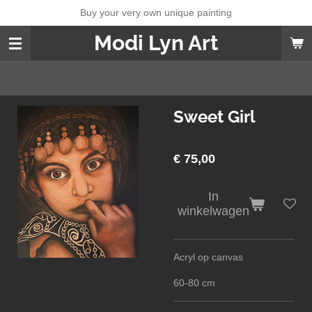
Buy your very own unique painting
Ga
direct
Modi Lyn Art
naar
de
hoofdinhoud
Sweet Girl
€ 75,00
In
winkelwagen
Acryl op canvas
60-80 cm