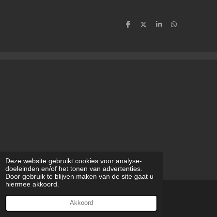
D
D
S
D
e
e
h
e
l
e
a
l
e
l
r
e
n
e
n
Deze website gebruikt cookies voor analyse-
doeleinden en/of het tonen van advertenties.
Door gebruik te blijven maken van de site gaat u
hiermee akkoord.
© 2023 - 2026 modilynart
Akkoord
Powered by
JouwWeb