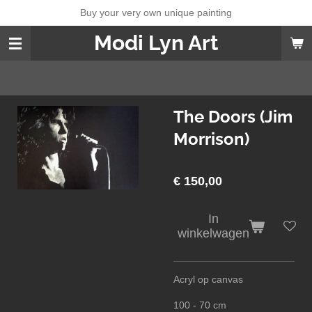
Buy your very own unique painting
Ga
direct
Modi Lyn Art
naar
de
hoofdinhoud
The Doors (Jim
Morrison)
€ 150,00
In
winkelwagen
Acryl op canvas
100 - 70 cm