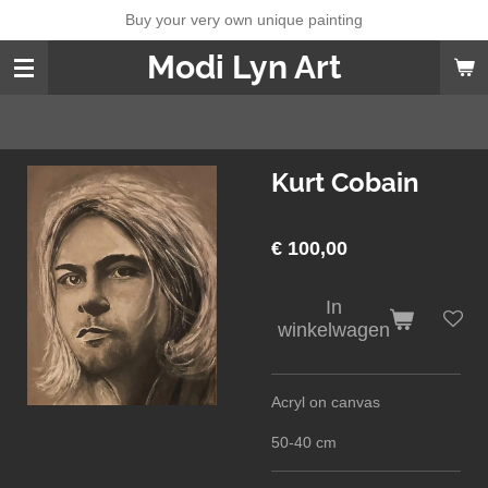
Buy your very own unique painting
Ga
direct
Modi Lyn Art
naar
de
hoofdinhoud
Kurt Cobain
€ 100,00
In
winkelwagen
Acryl on canvas
50-40 cm