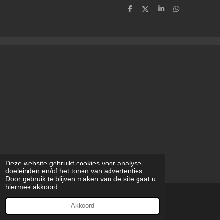
D
D
S
D
e
e
h
e
l
e
a
l
e
l
r
e
n
e
n
Deze website gebruikt cookies voor analyse-
doeleinden en/of het tonen van advertenties.
Door gebruik te blijven maken van de site gaat u
hiermee akkoord.
© 2023 - 2026 modilynart
Akkoord
Powered by
JouwWeb